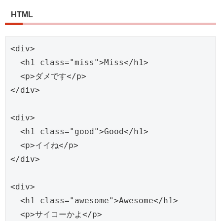
HTML
<div>

  <h1 class="miss">Miss</h1>

  <p>ダメです</p>

</div>

<div>

  <h1 class="good">Good</h1>

  <p>イイね</p>

</div>

<div>

  <h1 class="awesome">Awesome</h1>

  <p>サイコーかよ</p>
