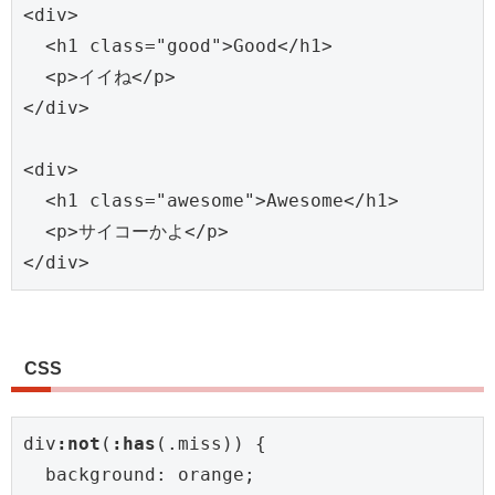
<div>

  <h1 class="good">Good</h1>

  <p>イイね</p>

</div>

<div>

  <h1 class="awesome">Awesome</h1>

  <p>サイコーかよ</p>

</div>
CSS
div
:not
(
:has
(.miss)) {

  background: orange;
