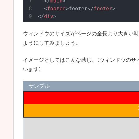
</
main
>
<
footer
>
footer
</
footer
>
</
div
>
ウィンドウのサイズがページの全長より大きい時に、
ようにしてみましょう。
イメージとしてはこんな感じ。（ウィンドウのサ
います）
サンプル