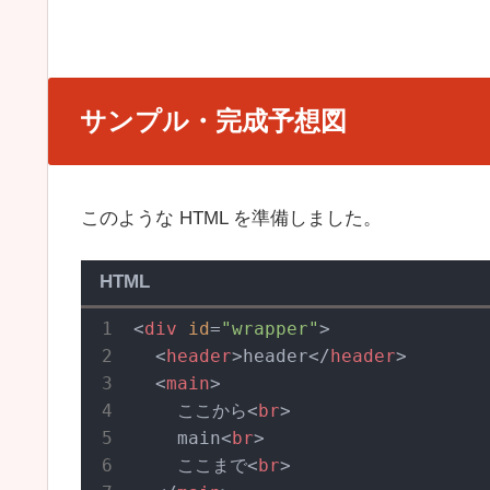
サンプル・完成予想図
このような HTML を準備しました。
HTML
<
div
id
=
"wrapper"
>
<
header
>
header
</
header
>
<
main
>
    ここから
<
br
>
    main
<
br
>
    ここまで
<
br
>