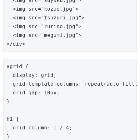
  <img src="sayaka.jpg">

  <img src="kozue.jpg">

  <img src="tsuzuri.jpg">

  <img src="rurino.jpg">

  <img src="megumi.jpg">

</div>
#grid {

  display: grid;

  grid-template-columns: repeat(auto-fill, 
  grid-gap: 10px;

}

h1 {

  grid-column: 1 / 4;
