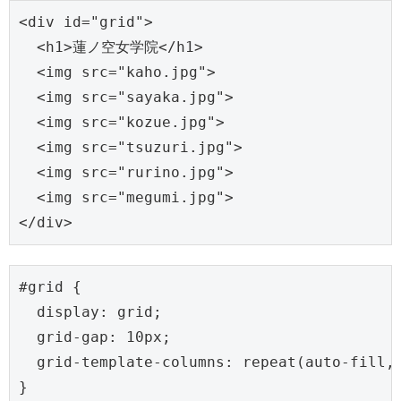
<div id="grid">

  <h1>蓮ノ空女学院</h1>

  <img src="kaho.jpg">

  <img src="sayaka.jpg">

  <img src="kozue.jpg">

  <img src="tsuzuri.jpg">

  <img src="rurino.jpg">

  <img src="megumi.jpg">

</div>
#grid {

  display: grid;

  grid-gap: 10px;

  grid-template-columns: repeat(auto-fill, 
}
