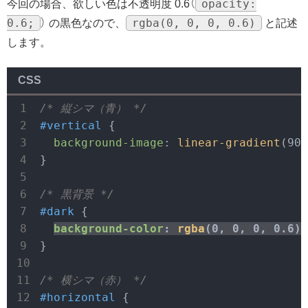
opacity:
今回の場合、欲しい色は不透明度 0.6（
0.6;
rgba(0, 0, 0, 0.6)
） の黒色なので、
と記述
します。
CSS
/* 縦シマ（青） */
#vertical
 {

background-image
: 
linear-gradient
(90d
}

/* 黒背景 */
#dark
 {

background-color
: 
rgba
(0, 0, 0, 0.6);
}

/* 横シマ（赤） */
#horizontal
 {
