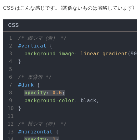
CSS はこんな感じです。（関係ないものは省略しています）
CSS
/* 縦シマ（青） */
#vertical
 {

background-image
: 
linear-gradient
(90d
}

/* 黒背景 */
#dark
 {

opacity
: 
0.6
;
background-color
: black;

}

/* 横シマ（赤） */
#horizontal
 {

opacity
: 
1
;