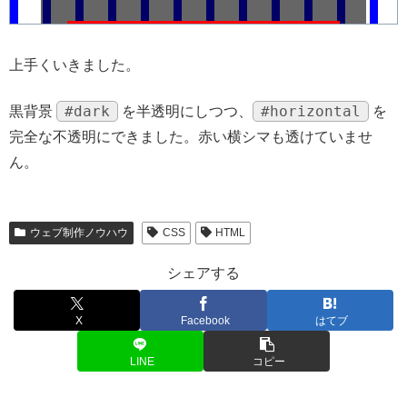
上手くいきました。
#dark
#horizontal
黒背景
を半透明にしつつ、
を
完全な不透明にできました。赤い横シマも透けていませ
ん。
ウェブ制作ノウハウ
CSS
HTML
シェアする
X
Facebook
はてブ
LINE
コピー