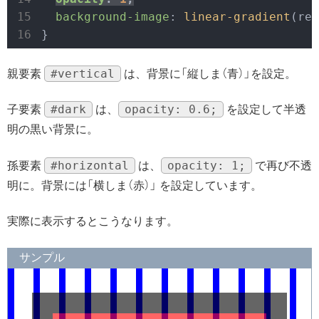
background-image
: 
linear-gradient
(red
}
#vertical
親要素
は、背景に「縦しま（青）」を設定。
#dark
opacity: 0.6;
子要素
は、
を設定して半透
明の黒い背景に。
#horizontal
opacity: 1;
孫要素
は、
で再び不透
明に。背景には「横しま（赤）」 を設定しています。
実際に表示するとこうなります。
サンプル