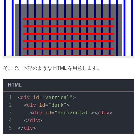
そこで、下記のような HTML を用意します。
HTML
<
div
id
=
"vertical"
>
<
div
id
=
"dark"
>
<
div
id
=
"horizontal"
>
</
div
>
</
div
>
</
div
>