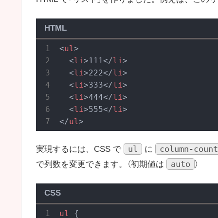
HTML
<
ul
>
<
li
>
111
</
li
>
<
li
>
222
</
li
>
<
li
>
333
</
li
>
<
li
>
444
</
li
>
<
li
>
555
</
li
>
</
ul
>
ul
column-count
実現するには、CSS で
に
auto
で列数を変更できます。（初期値は
）
CSS
ul
 {
