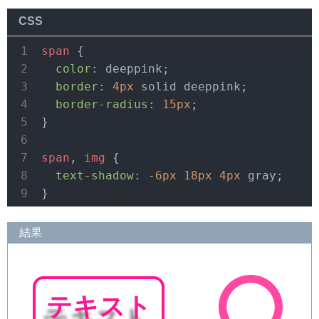
CSS
span
 {

color
: deeppink;

border
: 
4px
 solid deeppink;

border-radius
: 
15px
;

}

span
, 
img
 {

text-shadow
: -
6px
18px
4px
 gray;

}
結果
テキスト