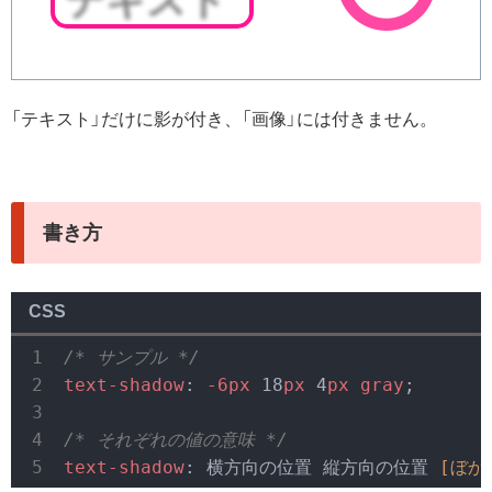
「テキスト」だけに影が付き、「画像」には付きません。
書き方
CSS
/* サンプル */
text-shadow
: 
-6px
 18
px
 4
px
gray
;

/* それぞれの値の意味 */
text-shadow
: 横方向の位置 縦方向の位置 
[ぼか