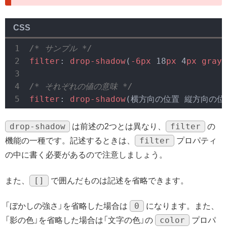
CSS
/* サンプル */
filter
: 
drop-shadow
(
-6px
 18
px
 4
px
gray
)
/* それぞれの値の意味 */
filter
: 
drop-shadow
(横方向の位置 縦方向の位
drop-shadow
filter
は前述の2つとは異なり、
の
filter
機能の一種です。記述するときは、
プロパティ
の中に書く必要があるので注意しましょう。
[]
また、
で囲んだものは記述を省略できます。
0
「ぼかしの強さ」を省略した場合は
になります。また、
color
「影の色」を省略した場合は「文字の色」の
プロパ