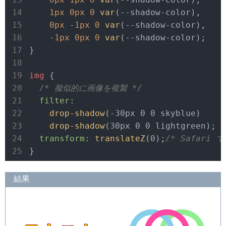
1px
0px
0
var
(--shadow-color),

0px
 -
1px
0
var
(--shadow-color),

    -
1px
0px
0
var
(--shadow-color);

}

img
 {

/* 擬似的に画像を複製 */
filter
:

drop-shadow
(-30px 0 0 skyblue)

drop-shadow
(30px 0 0 lightgreen);

transform
: 
translateZ
(0);
/* Safari
}
結果