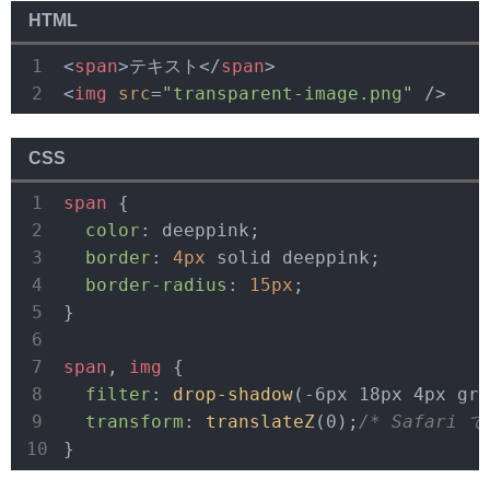
HTML
<
span
>
テキスト
</
span
>
<
img
src
=
"transparent-image.png"
 />
CSS
span
 {

color
: deeppink;

border
: 
4px
 solid deeppink;

border-radius
: 
15px
;

}

span
, 
img
 {

filter
: 
drop-shadow
(-6px 18px 4px gra
transform
: 
translateZ
(0);
/* Safari
}