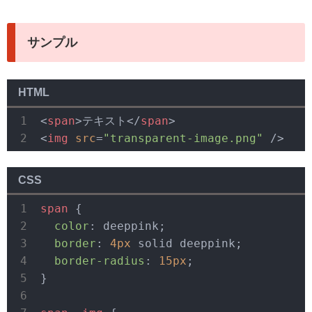
サンプル
HTML
<
span
>
テキスト
</
span
>
<
img
src
=
"transparent-image.png"
 />
CSS
span
 {

color
: deeppink;

border
: 
4px
 solid deeppink;

border-radius
: 
15px
;

}
