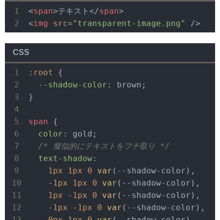
<
span
>
テキスト
</
span
>
<
img
src
=
"transparent-image.png"
 />
CSS
:root
 {

--shadow-color
: brown;

}

span
 {

color
: gold;

/* 擬似的にテキストをフチ取り */
text-shadow
:

1px
1px
0
var
(--shadow-color),

    -
1px
1px
0
var
(--shadow-color),

1px
 -
1px
0
var
(--shadow-color),

    -
1px
 -
1px
0
var
(--shadow-color),

0px
1px
0
var
(--shadow-color),
