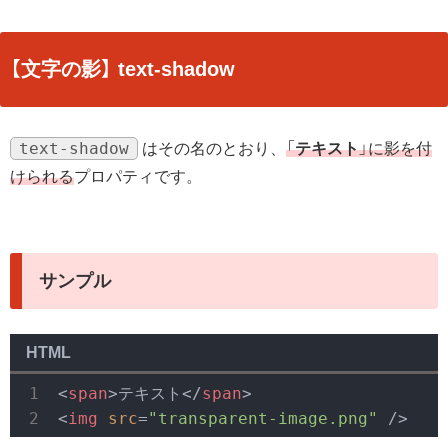
【文字の影】 text-shadow
text-shadow
はその名のとおり、
「
テキスト
」に影を付
けられる
プロパティです。
サンプル
HTML
<
span
>
テキスト
</
span
>
<
img
src
=
"transparent-image.png"
 />