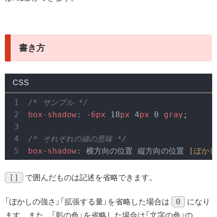
書き方
CSS
/* サンプル */
box-shadow
: 
-6px
 18
px
 4
px
 0 
gray
;

/* それぞれの値の意味 */
box-shadow
: 横方向の位置 縦方向の位置 
[ぼかし
[]
で囲んだものは記述を省略できます。
0
「ぼかしの強さ」「拡張する量」を省略した場合は
になり
ます。また、「影の色」を省略した場合は「文字の色」の