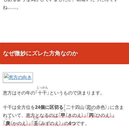
ね……。
なぜ微妙にズレた方角なのか
恵方はその年の「
十干
」というもので決まります。
十干は全方位を
24個に区切る
「二十四山（図の赤色）」に含ま
れていて、
恵方となるのは「
甲
（きのえ）」「
丙
（ひのえ）」
「
庚
（かのえ）」「
壬
（みずのえ）」の
4つ
です。