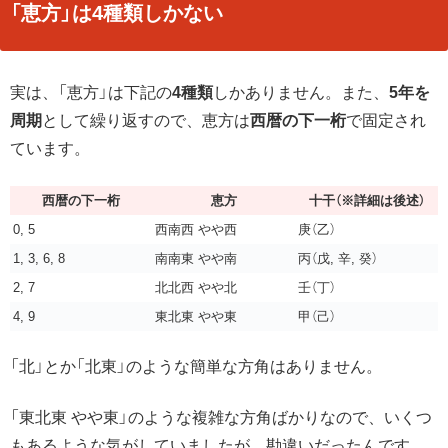
「恵方」は4種類しかない
実は、「恵方」は下記の
4種類
しかありません。また、
5年を
周期
として繰り返すので、恵方は
西暦の下一桁
で固定され
ています。
西暦の下一桁
恵方
十干（※詳細は後述）
0, 5
西南西 やや西
庚（乙）
1, 3, 6, 8
南南東 やや南
丙（戊, 辛, 癸）
2, 7
北北西 やや北
壬（丁）
4, 9
東北東 やや東
甲（己）
「北」とか「北東」のような簡単な方角はありません。
「東北東 やや東」のような複雑な方角ばかりなので、いくつ
もあるような気がしていましたが、勘違いだったんです