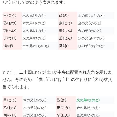
（と）」として次のよう表されます。
甲（こう）
木の兄（きのえ）
己（き）
土の弟（つちのと）
乙（おつ）
木の弟（きのと）
庚（こう）
金の兄（かのえ）
丙（へい）
火の兄（ひのえ）
辛（しん）
金の弟（かのと）
丁（てい）
火の弟（ひのと）
壬（じん）
水の兄（みずのえ）
戊（ぼ）
土の兄（つちのえ）
癸（き）
水の弟（みずのと）
ただし、二十四山では「土」が中央に配置され方角を示しま
せん。そのため、「戊」「己」には「土」の代わりに「火」が割り
当てられます。
甲（こう）
木の兄（きのえ）
己（き）
火の弟（ひのと）
乙（おつ）
木の弟（きのと）
庚（こう）
金の兄（かのえ）
丙（へい）
火の兄（ひのえ）
辛（しん）
金の弟（かのと）