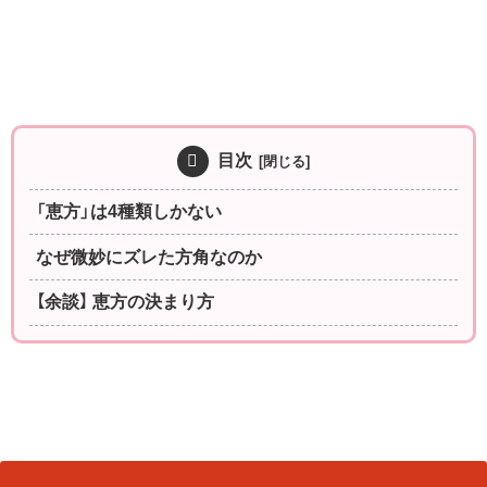
目次
「恵方」は4種類しかない
なぜ微妙にズレた方角なのか
【余談】 恵方の決まり方