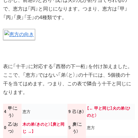
しかし、前述のとおり「戊」は火の兄が割り当てられるの
で、恵方は「丙」と同じになります。つまり、恵方は「甲」
「丙」「庚」「壬」の4種類です。
表に「十干」に対応する「西暦の下一桁」を付け加えました。
ここで、「恵方」ではない「弟（と）」の十干には、5個後の十
干を当てはめます。つまり、この表で隣合う十干と同じに
なります。
甲（こ
【← 甲と同じ】火の弟（ひ
4
恵方
9
己（き）
う）
のと）
乙（お
木の弟（きのと）【庚と同
庚（こ
0
5
恵方
つ）
じ →】
う）