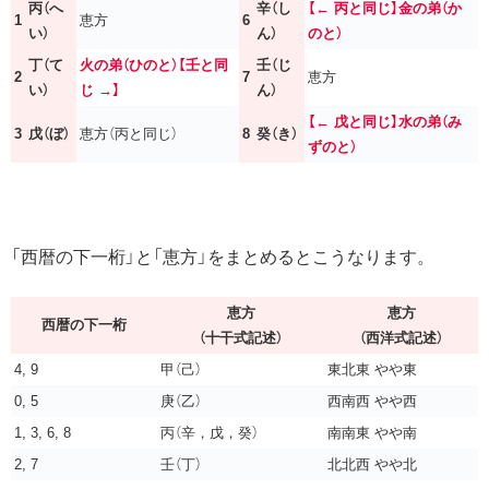
丙（へ
辛（し
【← 丙と同じ】金の弟（か
1
恵方
6
い）
ん）
のと）
丁（て
火の弟（ひのと）【壬と同
壬（じ
2
7
恵方
い）
じ →】
ん）
【← 戊と同じ】水の弟（み
3
戊（ぼ）
恵方（丙と同じ）
8
癸（き）
ずのと）
「西暦の下一桁」と「恵方」をまとめるとこうなります。
恵方
恵方
西暦の下一桁
（十干式記述）
（西洋式記述）
4, 9
甲（己）
東北東 やや東
0, 5
庚（乙）
西南西 やや西
1, 3, 6, 8
丙（辛，戊，癸）
南南東 やや南
2, 7
壬（丁）
北北西 やや北