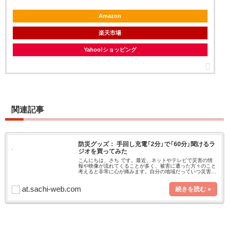
Amazon
楽天市場
Yahoo!ショッピング
関連記事
防災グッズ： 手回し充電「2分」で「60分」聞けるラ
ジオを買ってみた
こんにちは、さち です。最近、ネットやテレビで災害の情
報や映像が流れてくることが多く、被害に遭った方々のこと
考えると非常に心が痛みます。自分の地域だっていつ災害に
遭うか分かりません。万一への備えは必要です。先日は、
LEDランタン を準備した
at.sachi-web.com