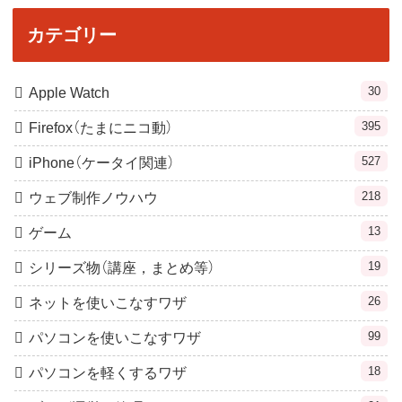
カテゴリー
30
Apple Watch
395
Firefox（たまにニコ動）
527
iPhone（ケータイ関連）
218
ウェブ制作ノウハウ
13
ゲーム
19
シリーズ物（講座，まとめ等）
26
ネットを使いこなすワザ
99
パソコンを使いこなすワザ
18
パソコンを軽くするワザ