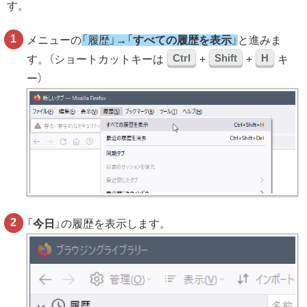
す。
メニューの
「履歴」→「
すべての履歴を表示
」
と進みま
Ctrl
Shift
H
す。（ショートカットキーは
+
+
キ
ー）
「
今日
」の履歴を表示します。