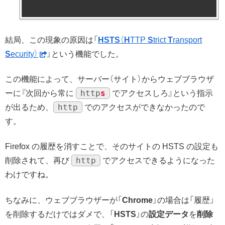
結局、この現象の原因は「
HSTS
（
H
TTP
S
trict
T
ransport
S
ecurity）
」という機能でした。
この機能によって、サーバー（サイト）からウェブブラウザ
http
s
ーに『次回から常に
でアクセスしろ』という指示
http
が出るため、
でのアクセスができなかったので
す。
Firefox の履歴を消すことで、そのサイトの HSTS の設定も
http
削除されて、再び
でアクセスできるようになった
わけですね。
ちなみに、ウェブブラウザーが「
Chrome
」の場合は「履歴」
を削除するだけではダメで、「
HSTS
」の
設定データ
を
削除