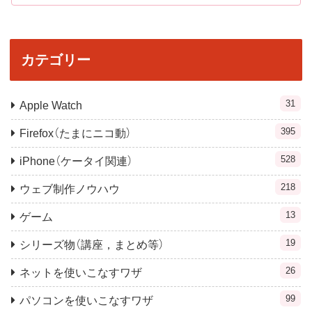
カテゴリー
31
Apple Watch
395
Firefox（たまにニコ動）
528
iPhone（ケータイ関連）
218
ウェブ制作ノウハウ
13
ゲーム
19
シリーズ物（講座，まとめ等）
26
ネットを使いこなすワザ
99
パソコンを使いこなすワザ