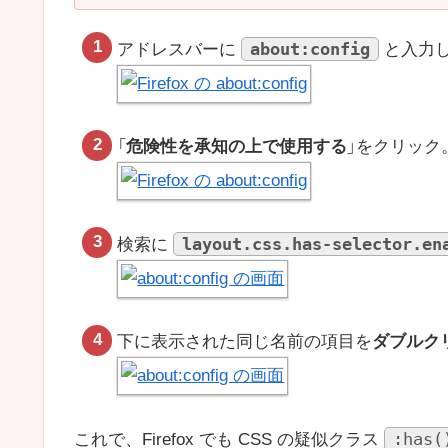
about:config
アドレスバーに
と入力
「
危険性を承知の上で使用する
」をクリック
layout.css.has-selector.en
検索に
下に表示された同じ名前の項目を
ダブルク
:has(
これで、Firefox でも CSS の疑似クラス