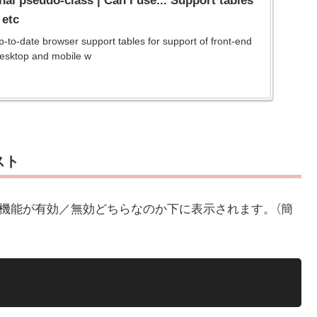
nal pseudo-class | Can I use... Support tables
 etc
p-to-date browser support tables for support of front-end
esktop and mobile w
スト
機能が有効／無効どちらなのか下に表示されます。（簡