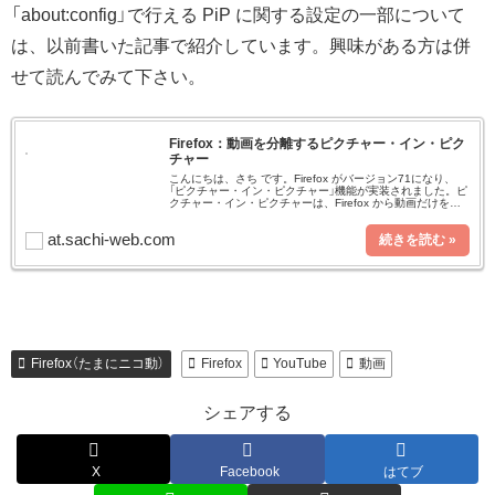
「about:config」で行える PiP に関する設定の一部について
は、以前書いた記事で紹介しています。興味がある方は併
せて読んでみて下さい。
Firefox：動画を分離するピクチャー・イン・ピク
チャー
こんにちは、さち です。Firefox がバージョン71になり、
「ピクチャー・イン・ピクチャー」機能が実装されました。ピ
クチャー・イン・ピクチャーは、Firefox から動画だけを分
離して自由に移動，サイズの変更ができる機能です。イメー
ジと
at.sachi-web.com
Firefox（たまにニコ動）
Firefox
YouTube
動画
シェアする
X
Facebook
はてブ