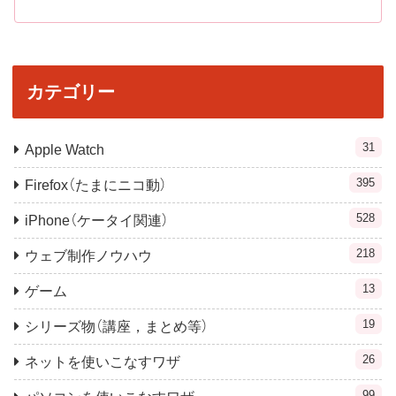
カテゴリー
31
Apple Watch
395
Firefox（たまにニコ動）
528
iPhone（ケータイ関連）
218
ウェブ制作ノウハウ
13
ゲーム
19
シリーズ物（講座，まとめ等）
26
ネットを使いこなすワザ
99