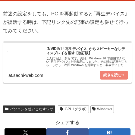
前述の設定をしても、PC を再起動すると「再生デバイス」
が復活する時は、下記リンク先の記事の設定も併せて行っ
てみてください。
【NVIDIA】 「再生デバイス」からスピーカーなしデ
ィスプレイを消す 【改訂版】
こんにちは、さち です。先日、Windows 10 で使用できな
い「再生デバイス」を非表示にしました。その時の記事がこち
ら。しかし、次回 Windows を起動すると、非表示にしたは
ずの「再生デバイス」が再び表示されていました。対処が不完
全
at.sachi-web.com
パソコンを使いこなすワザ
GPU（グラボ）
Windows
シェアする