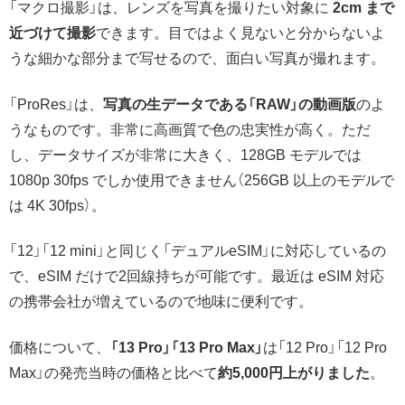
「マクロ撮影」は、レンズを写真を撮りたい対象に
2cm まで
近づけて撮影
できます。目ではよく見ないと分からないよ
うな細かな部分まで写せるので、面白い写真が撮れます。
「ProRes」は、
写真の生データである「RAW」の動画版
のよ
うなものです。非常に高画質で色の忠実性が高く。ただ
し、データサイズが非常に大きく、128GB モデルでは
1080p 30fps でしか使用できません（256GB 以上のモデルで
は 4K 30fps）。
「12」「12 mini」と同じく「デュアルeSIM」に対応しているの
で、eSIM だけで2回線持ちが可能です。最近は eSIM 対応
の携帯会社が増えているので地味に便利です。
価格について、
「13 Pro」「13 Pro Max」
は「12 Pro」「12 Pro
Max」の発売当時の価格と比べて
約5,000円上が
りました
。