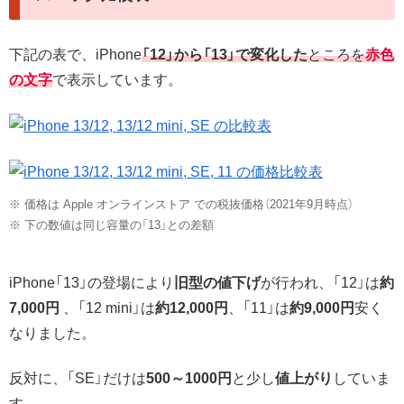
下記の表で、iPhone
「12」から「13」で変化した
ところを
赤色
の文字
で表示しています。
※ 価格は Apple オンラインストア での税抜価格（2021年9月時点）
※ 下の数値は同じ容量の「13」との差額
iPhone「13」の登場により
旧型の値下げ
が行われ、「12」は
約
7,000円
、「12 mini」は
約12,000円
、「11」は
約9,000円
安く
なりました。
反対に、「SE」だけは
500～1000円
と少し
値上がり
していま
す。