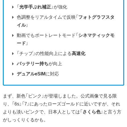
「
光学手ぶれ補正
」が強化
色調整をリアルタイムで反映「
フォトグラフスタ
イル
」
動画でもポートレートモード「
シネマティックモ
ード
」
「チップ」の性能向上による
高速化
バッテリー持ち
が向上
デュアルeSIM
に対応
まず、新色「ピンク」が登場しました。公式画像で見る限
り、「6s」「7」にあったローズゴールドに近いですが、それ
よりも淡いピンクで、日本人としては「
さくら色
」と言う方
がしっくりくるかも。