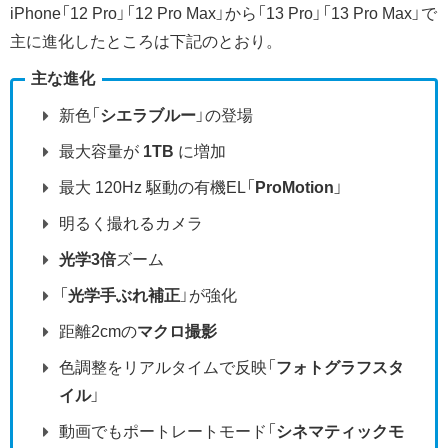
iPhone「12 Pro」「12 Pro Max」から「13 Pro」「13 Pro Max」で
主に進化したところは下記のとおり。
主な進化
新色「
シエラブルー
」の登場
最大容量が
1TB
に増加
最大 120Hz 駆動の有機EL「
ProMotion
」
明るく撮れるカメラ
光学3倍
ズーム
「
光学手ぶれ補正
」が強化
距離2cmの
マクロ撮影
色調整をリアルタイムで反映「
フォトグラフスタ
イル
」
動画でもポートレートモード「
シネマティックモ