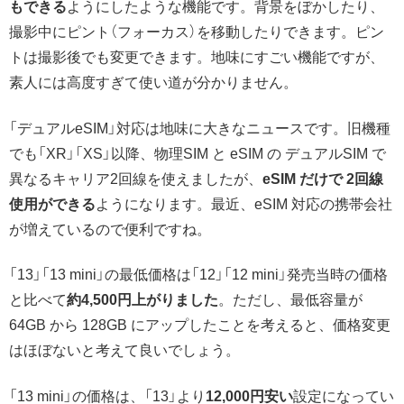
もできる
ようにしたような機能です。背景をぼかしたり、
撮影中にピント（フォーカス）を移動したりできます。ピン
トは撮影後でも変更できます。地味にすごい機能ですが、
素人には高度すぎて使い道が分かりません。
「デュアルeSIM」対応は地味に大きなニュースです。旧機種
でも「XR」「XS」以降、物理SIM と eSIM の デュアルSIM で
異なるキャリア2回線を使えましたが、
eSIM だけで 2回線
使用ができる
ようになります。最近、eSIM 対応の携帯会社
が増えているので便利ですね。
「13」「13 mini」の最低価格は「12」「12 mini」発売当時の価格
と比べて
約4,500円上がり
ました
。ただし、最低容量が
64GB から 128GB にアップしたことを考えると、価格変更
はほぼないと考えて良いでしょう。
「13 mini」の価格は、「13」より
12,000円安い
設定になってい