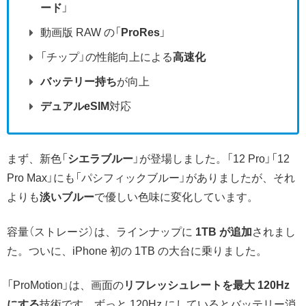
ード
」
動画版 RAW の「
ProRes
」
「チップ」の性能向上による
高速化
バッテリー持ち
が向上
デュアルeSIM
対応
まず、新色「
シエラブルー
」が登場しました。「12 Pro」「12
Pro Max」にも「パシフィックブルー」がありましたが、それ
よりも
淡いブルー
で優しい色味に変化しています。
容量（ストレージ）は、ラインナップに
1TB が追加
されまし
た。ついに、iPhone 初の 1TB の大台に乗りました。
「ProMotion」は、画面の
リフレッシュレートを最大 120Hz
にする
技術です。ずっと 120Hz にしているとバッテリー消