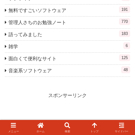
191
無料ですごいソフトウェア
770
管理人さちのお勉強ノート
183
語ってみました
6
雑学
125
面白くて便利なサイト
48
音楽系ソフトウェア
スポンサーリンク
メニュー
ホーム
検索
トップ
サイドバー