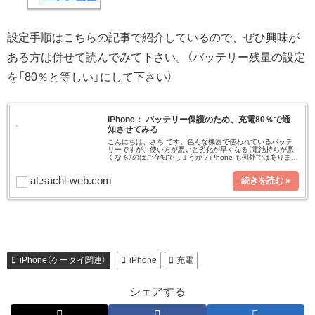
設定手順はこちらの記事で紹介しているので、ぜひ興味が
ある方は併せて読んでみて下さい。（バッテリー残量の設定
を「80％と等しい」にして下さい）
iPhone： バッテリー保護のため、充電80％で通
知させてみる
こんにちは、さち です。色んな機器で使われているバッテ
リーですが、使い方が悪いと劣化が早くなる（電池持ちが悪
くなる）のはご存知でしょうか？iPhone も例外ではありませ
ん。バッテリーの寿命を伸ばすには、0％まで使い切らない
こと、100%ま
at.sachi-web.com
iPhone（ケータイ関連）
iPhone
充電
シェアする