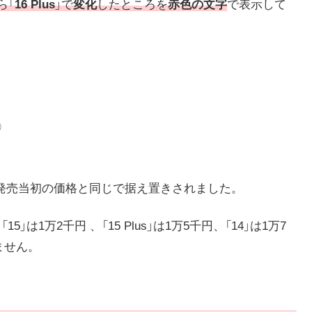
ら「
16 Plus
」で
変化
したところを
赤色の文字
で表示して
）
リーズの発売当初の価格と同じで据え置きされました。
」は1万2千円 、「15 Plus」は1万5千円、「14」は1万7
ません。