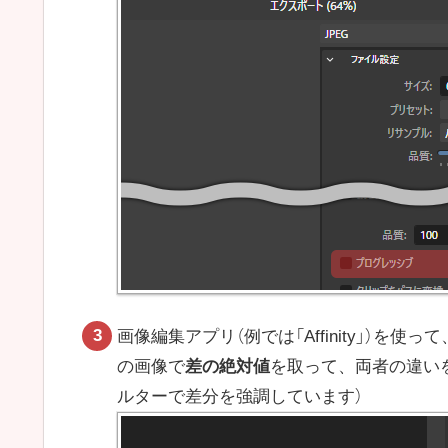
画像編集アプリ（例では「Affinity」）を
の画像で
差の絶対値
を取って、両者の違い
ルターで差分を強調しています）