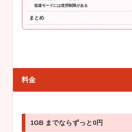
低速モードには使用制限がある
まとめ
料金
1GB までならずっと0円