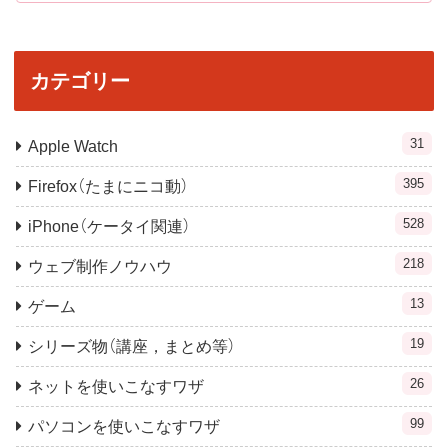
カテゴリー
31
Apple Watch
395
Firefox（たまにニコ動）
528
iPhone（ケータイ関連）
218
ウェブ制作ノウハウ
13
ゲーム
19
シリーズ物（講座，まとめ等）
26
ネットを使いこなすワザ
99
パソコンを使いこなすワザ