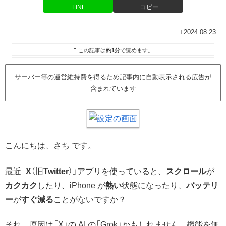
LINE
コピー
2024.08.23
この記事は
約1分
で読めます。
サーバー等の運営維持費を得るため記事内に自動表示される広告が
含まれています
こんにちは、さち です。
最近「
X
（旧
Twitter
）」アプリを使っていると、
スクロール
が
カクカク
したり、iPhone が
熱い
状態になったり、
バッテリ
ー
が
すぐ減る
ことがないですか？
それ、原因は「X」の AI の「Grok」かもしれません。機能を無