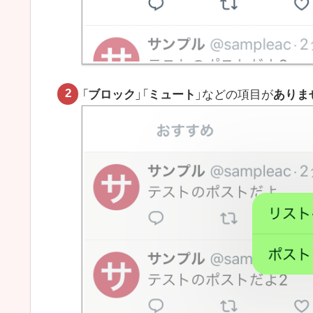
「
ブロック
」「
ミュート
」などの項目が
ありま