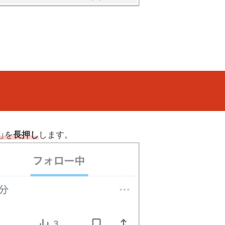
像
」を
長押し
します。