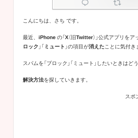
こんにちは、さち です。
最近、
iPhone
の「
X
（旧
Twitter
）」公式アプリをア
ロック
」「
ミュート
」の項目が
消えた
ことに気付き
スパムを「ブロック」「ミュート」したいときはど
解決方法
を探していきます。
スポ