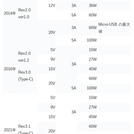
12V
3A
36W
Rev2.0
2014年
5A
60W
ver1.0
Micro-USB の最大
3A
60W
値
20V
5A
100W
5V
15W
Rev2.0
9V
27W
ver1.2
3A
2016年
15V
45W
Rev3.0
60W
(Type-C)
20V
5A
100W
5V
15W
9V
27W
3A
15V
45W
Rev3.1
60W
2021年
20V
(Type-C)