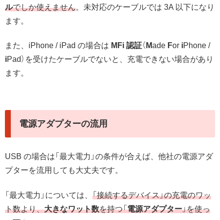
ル
でしか使えません
。未対応のケーブルでは 3A 以下になり
ます。
また、iPhone / iPad の場合は
MFi 認証
（
M
ade
F
or
i
Phone /
i
Pad）を受けたケーブルでないと、充電できない場合があり
ます。
電源アダプターの流用
USB の場合は「最大電力」の条件が合えば、他社の電源アダ
プターを流用しても大丈夫です。
「最大電力」については、
「接続するデバイス」の充電のワッ
ト数より、
大きなワット数
を持つ「
電源アダプター
」を使っ