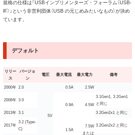
規格の仕様は「USBインプリメンターズ・フォーラム（USB-
IF）」という非営利団体（USB の元じめみたいなもの）が決め
ています。
デフォルト
リリー
バージョ
電圧
最大電流
最大電力
備考
ス
ン
2000年
2.0
0.5A
2.5W
3.1Gen1, 3.2Gen1
2008年
3.0
と同じ
0.9A
4.5W
2013年
3.1
3.2Gen2x1 と同じ
5V
3.2 (Type-
2017年
3.2Gen2x2 と同じ
7.5W
C)
1.5A
または