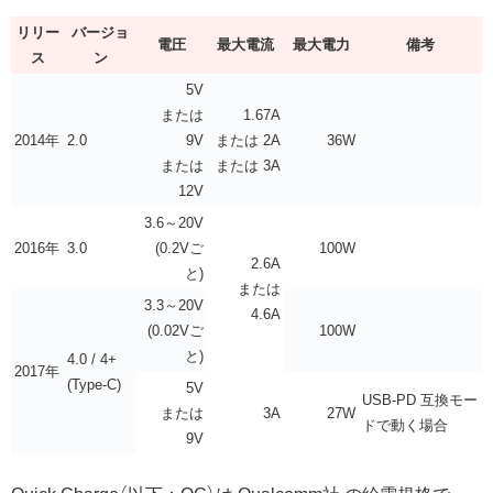
リリー
バージョ
電圧
最大電流
最大電力
備考
ス
ン
5V
または
1.67A
2014年
2.0
9V
または 2A
36W
または
または 3A
12V
3.6～20V
2016年
3.0
(0.2Vご
100W
2.6A
と)
または
3.3～20V
4.6A
(0.02Vご
100W
と)
4.0 / 4+
2017年
(Type-C)
5V
USB-PD 互換モー
または
3A
27W
ドで動く場合
9V