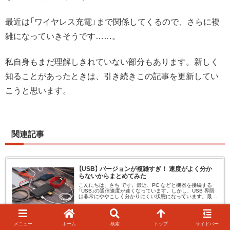
最近は「ワイヤレス充電」まで関係してくるので、さらに複
雑になっていきそうです……。
私自身もまだ理解しきれていない部分もあります。新しく
知ることがあったときは、引き続きこの記事を更新してい
こうと思います。
関連記事
【USB】 バージョンが複雑すぎ！ 速度がよく分か
らないからまとめてみた
こんにちは、さち です。最近、PC などと機器を接続する
「USB」の通信速度が速くなっています。しかし、USB 界隈
は非常にややこしく分かりにくい状態になっています。最新
規格の USB の「通信速度」ってどれくらいなの？ Type-C
ケー
at.sachi-web.com
メニュー
ホーム
検索
トップ
サイドバー