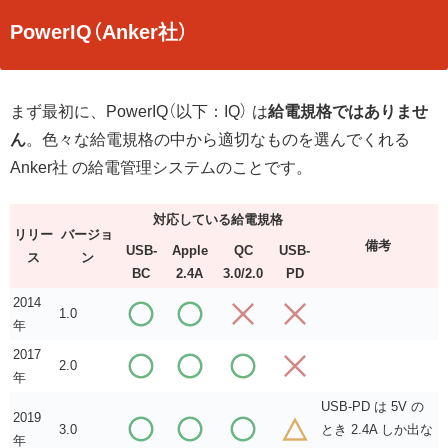
PowerIQ（Anker社）
まず最初に、PowerIQ（以下：IQ） は
給電規格ではありませ
ん
。色々な給電規格の中から適切なものを選んでくれる
Anker社 の給電管理システムのことです。
対応している給電規格
リリー
バージョ
備考
USB-
Apple
QC
USB-
ス
ン
BC
2.4A
3.0/2.0
PD
2014
1.0
年
2017
2.0
年
USB-PD は 5V の
2019
3.0
とき 2.4A しか出な
年