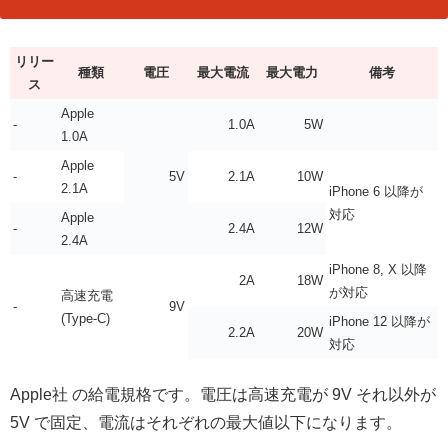
リリー
種類
電圧
最大電流
最大電力
備考
ス
Apple
-
1.0A
5W
1.0A
Apple
-
5V
2.1A
10W
2.1A
iPhone 6 以降が
対応
Apple
-
2.4A
12W
2.4A
iPhone 8, X 以降
2A
18W
が対応
高速充電
-
9V
(Type-C)
iPhone 12 以降が
2.2A
20W
対応
Apple社 の給電規格です。電圧は高速充電が 9V それ以外が
5V で固定、電流はそれぞれの最大値以下になります。