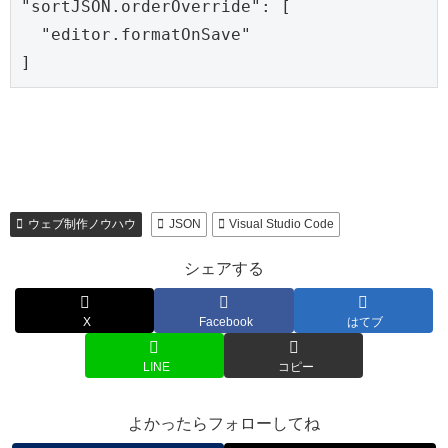
"sortJSON.orderOverride": [

  "editor.formatOnSave"

]
ウェブ制作ノウハウ
JSON
Visual Studio Code
シェアする
X
Facebook
はてブ
LINE
コピー
よかったらフォローしてね