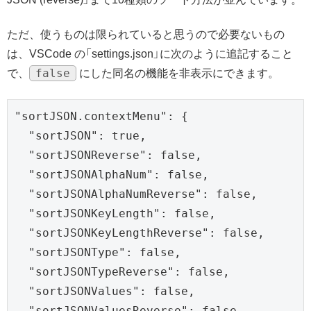
ただ、使うものは限られていると思うので必要ないもの
は、VSCode の「settings.json」に次のように追記すること
false
で、
にした同名の機能を非表示にできます。
"sortJSON.contextMenu": {

  "sortJSON": true,

  "sortJSONReverse": false, 

  "sortJSONAlphaNum": false,

  "sortJSONAlphaNumReverse": false,

  "sortJSONKeyLength": false,

  "sortJSONKeyLengthReverse": false,

  "sortJSONType": false,

  "sortJSONTypeReverse": false,

  "sortJSONValues": false,

  "sortJSONValuesReverse": false
