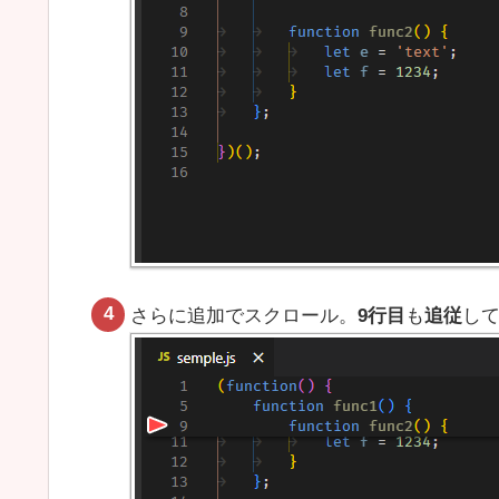
さらに追加でスクロール。
9行目
も
追従
し