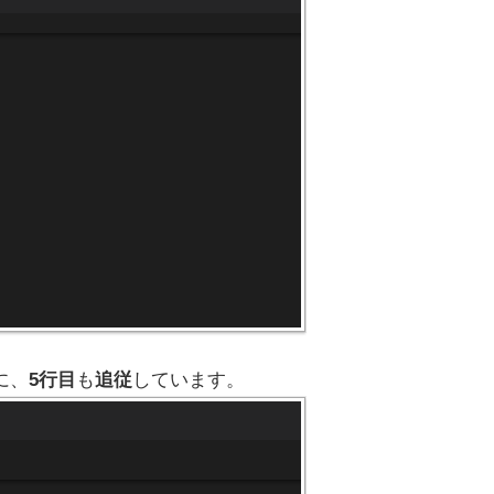
に、
5行目
も
追従
しています。