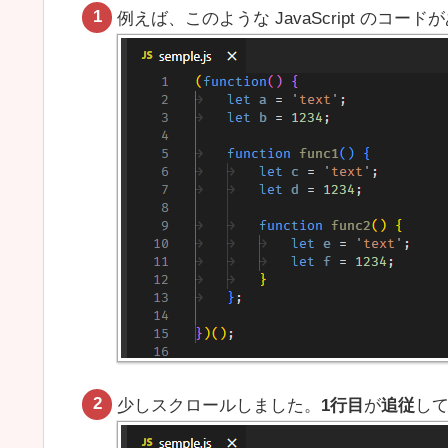
例えば、このような JavaScript のコー
少しスクロールしました。
1行目
が
追従
し