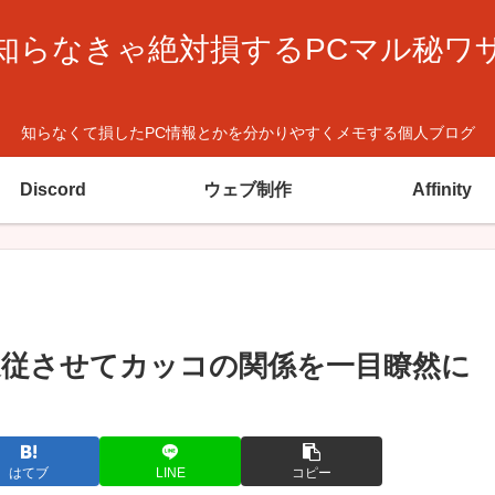
知らなきゃ絶対損するPCマル秘ワ
知らなくて損したPC情報とかを分かりやすくメモする個人ブログ
Discord
ウェブ制作
Affinity
ール追従させてカッコの関係を一目瞭然に
はてブ
LINE
コピー