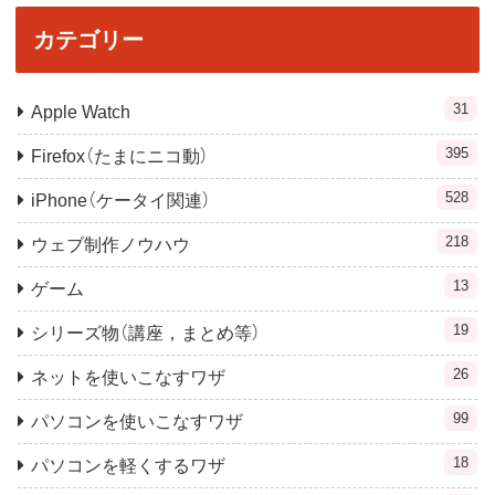
カテゴリー
31
Apple Watch
395
Firefox（たまにニコ動）
528
iPhone（ケータイ関連）
218
ウェブ制作ノウハウ
13
ゲーム
19
シリーズ物（講座，まとめ等）
26
ネットを使いこなすワザ
99
パソコンを使いこなすワザ
18
パソコンを軽くするワザ