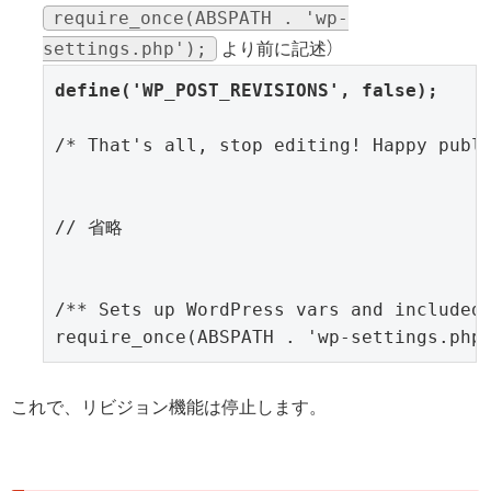
require_once(ABSPATH . 'wp-
settings.php');
より前に記述）
define('WP_POST_REVISIONS', false);
/* That's all, stop editing! Happy publi
// 省略

/** Sets up WordPress vars and included 
require_once(ABSPATH . 'wp-settings.php
これで、リビジョン機能は停止します。