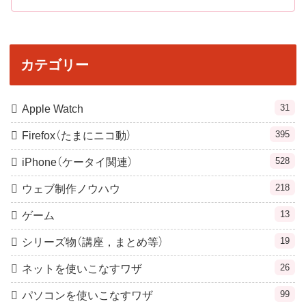
カテゴリー
31
Apple Watch
395
Firefox（たまにニコ動）
528
iPhone（ケータイ関連）
218
ウェブ制作ノウハウ
13
ゲーム
19
シリーズ物（講座，まとめ等）
26
ネットを使いこなすワザ
99
パソコンを使いこなすワザ