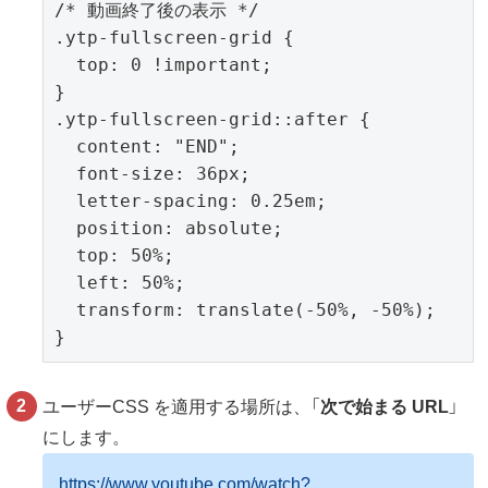
/* 動画終了後の表示 */

.ytp-fullscreen-grid {

  top: 0 !important;

} 

.ytp-fullscreen-grid::after {

  content: "END";

  font-size: 36px;

  letter-spacing: 0.25em;

  position: absolute;

  top: 50%;

  left: 50%;

  transform: translate(-50%, -50%);

}
ユーザーCSS を適用する場所は、「
次で始まる URL
」
にします。
https://www.youtube.com/watch?