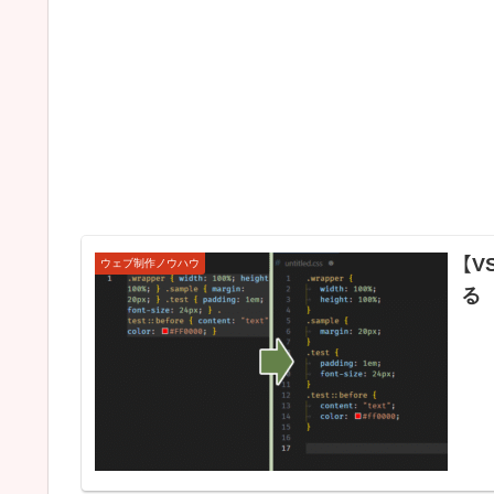
【V
ウェブ制作ノウハウ
る