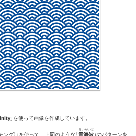
inity
」を使って画像を作成しています。
チング）」を使って、上図のような「
青海波
」のパターンを