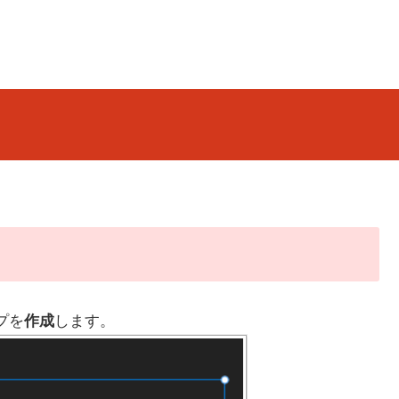
プを
作成
します。