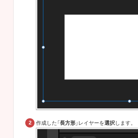
作成した「
長方形
」レイヤーを
選択
します。