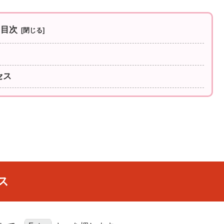
目次
セス
ス