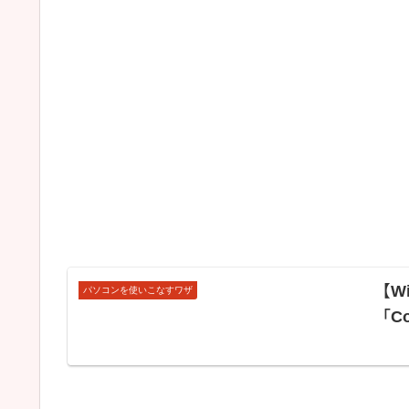
【W
パソコンを使いこなすワザ
「C