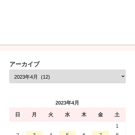
アーカイブ
2023年4月
日
月
火
水
木
金
土
1