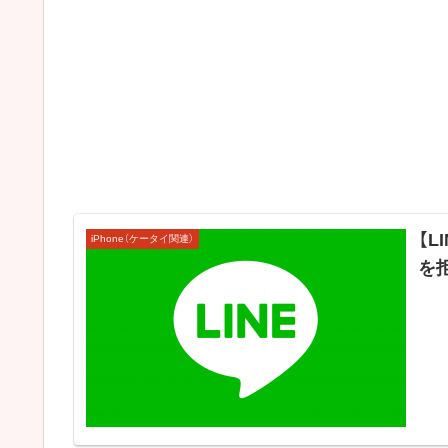
【
iPhone（ケータイ関連）
を