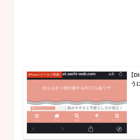
【D
iPhone（ケータイ関連）
う