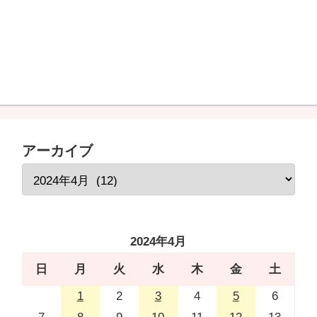
アーカイブ
2024年4月
日
月
火
水
木
金
土
1
2
3
4
5
6