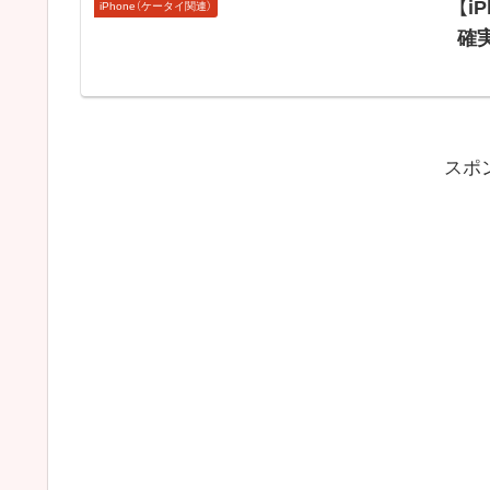
【i
iPhone（ケータイ関連）
確
スポ