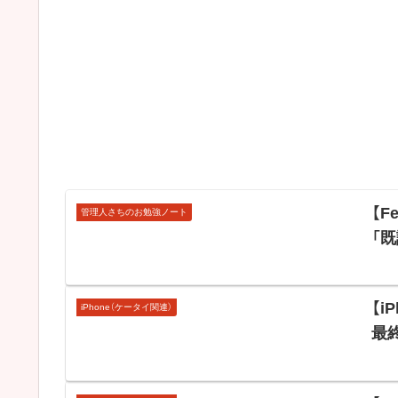
【
管理人さちのお勉強ノート
「
【i
iPhone（ケータイ関連）
最