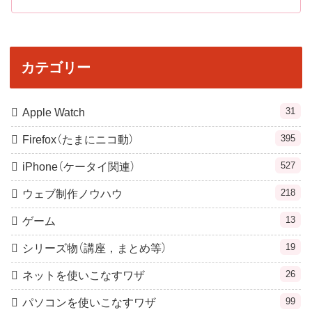
カテゴリー
31
Apple Watch
395
Firefox（たまにニコ動）
527
iPhone（ケータイ関連）
218
ウェブ制作ノウハウ
13
ゲーム
19
シリーズ物（講座，まとめ等）
26
ネットを使いこなすワザ
99
パソコンを使いこなすワザ