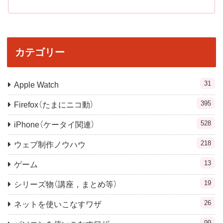
カテゴリー
31
Apple Watch
395
Firefox（たまにニコ動）
528
iPhone（ケータイ関連）
218
ウェブ制作ノウハウ
13
ゲーム
19
シリーズ物（講座，まとめ等）
26
ネットを使いこなすワザ
99