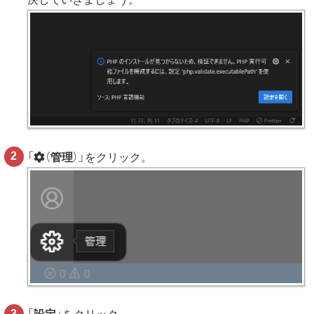
「
（
管理
）」をクリック。