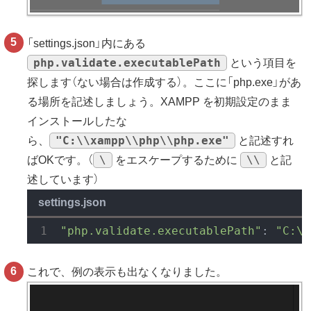
「settings.json」内にある
php.validate.executablePath
という項目を
探します（ない場合は作成する）。ここに「php.exe」があ
る場所を記述しましょう。XAMPP を初期設定のまま
インストールしたな
"C:\\xampp\\php\\php.exe"
ら、
と記述すれ
\
\\
ばOKです。（
をエスケープするために
と記
述しています）
settings.json
"php.validate.executablePath"
: 
"C:\\
これで、例の表示も出なくなりました。