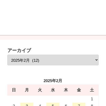
アーカイブ
2025年2月
日
月
火
水
木
金
土
1