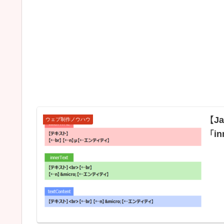
【J
ウェブ制作ノウハウ
「i