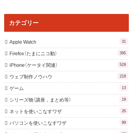
カテゴリー
31
Apple Watch
395
Firefox（たまにニコ動）
529
iPhone（ケータイ関連）
218
ウェブ制作ノウハウ
13
ゲーム
19
シリーズ物（講座，まとめ等）
26
ネットを使いこなすワザ
99
パソコンを使いこなすワザ