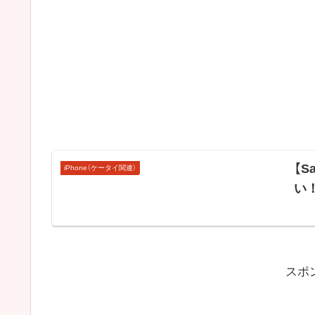
【S
iPhone（ケータイ関連）
い
スポ