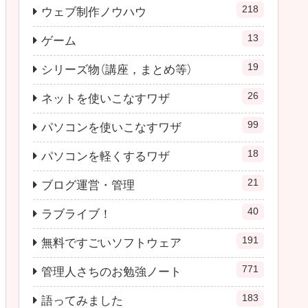
218
ウェブ制作ノウハウ
13
ゲーム
19
シリーズ物（講座，まとめ等）
26
ネットを使いこなすワザ
99
パソコンを使いこなすワザ
18
パソコンを軽くするワザ
21
ブログ運営・管理
40
ラブライブ！
191
無料ですごいソフトウェア
771
管理人さちのお勉強ノート
183
語ってみました