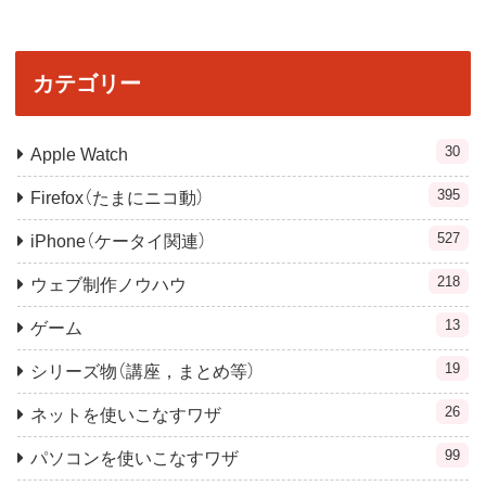
カテゴリー
30
Apple Watch
395
Firefox（たまにニコ動）
527
iPhone（ケータイ関連）
218
ウェブ制作ノウハウ
13
ゲーム
19
シリーズ物（講座，まとめ等）
26
ネットを使いこなすワザ
99
パソコンを使いこなすワザ