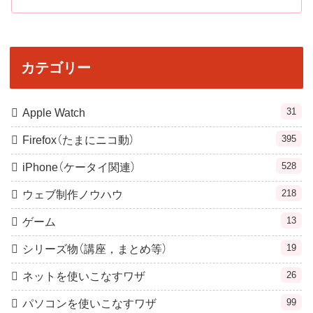
カテゴリー
31
Apple Watch
395
Firefox（たまにニコ動）
528
iPhone（ケータイ関連）
218
ウェブ制作ノウハウ
13
ゲーム
19
シリーズ物（講座，まとめ等）
26
ネットを使いこなすワザ
99
パソコンを使いこなすワザ