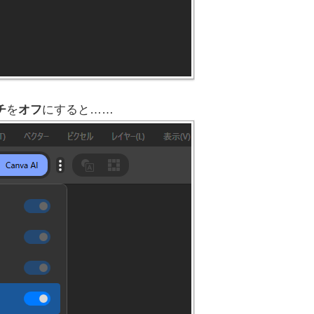
チ
を
オフ
にすると……