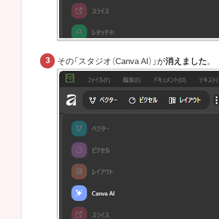
その「スタジオ（Canva AI）」が
消えました
。