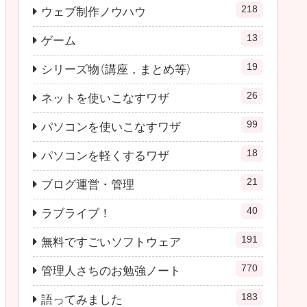
218
ウェブ制作ノウハウ
13
ゲーム
19
シリーズ物（講座，まとめ等）
26
ネットを使いこなすワザ
99
パソコンを使いこなすワザ
18
パソコンを軽くするワザ
21
ブログ運営・管理
40
ラブライブ！
191
無料ですごいソフトウェア
770
管理人さちのお勉強ノート
183
語ってみました