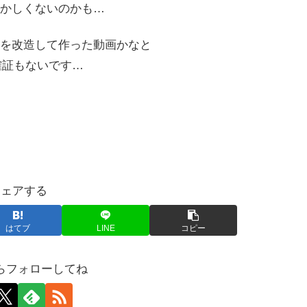
かしくないのかも…
ista を改造して作った動画かなと
で確証もないです…
シェアする
はてブ
LINE
コピー
らフォローしてね