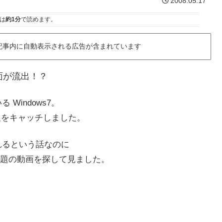
2008.05.17
は
約1分
で読めます。
記事内に自動表示される広告が含まれています
作画面が流出！？
 Windows7。
情報をキャッチしました。
発表されるという話なのに
題の動画を探して見ました。