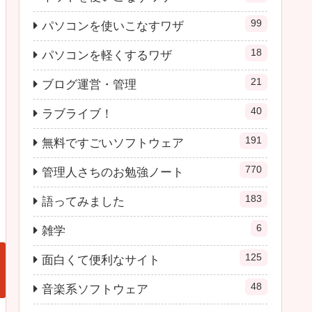
99
パソコンを使いこなすワザ
18
パソコンを軽くするワザ
21
ブログ運営・管理
40
ラブライブ！
191
無料ですごいソフトウェア
770
管理人さちのお勉強ノート
183
語ってみました
6
雑学
125
面白くて便利なサイト
48
音楽系ソフトウェア