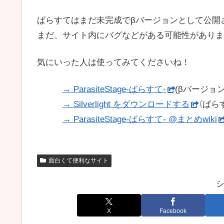
ぱらすてはまだ未完成でβバージョンとして公開
まだ、サイト内にバグなどがある可能性がありま
気にいった人は使ってみてくださいね！
→ ParasiteStage-ぱらすて-
(βバージョン
→ Silverlight をダウンロードする
（ぱらす
→ ParasiteStage-ぱらすて- @まとめwiki
面白くて便利なサイト
X
Facebook