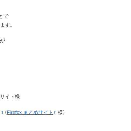
ことで
ます。
が
サイト様
（
Firefox まとめサイト
様）