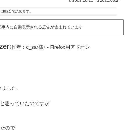
2009.10.21
2021.08.24
は
約2分
で読めます。
記事内に自動表示される広告が含まれています
zer
（作者：c_sar様） - Firefox用アドオン
てきました。
と思っていたのですが
けたので