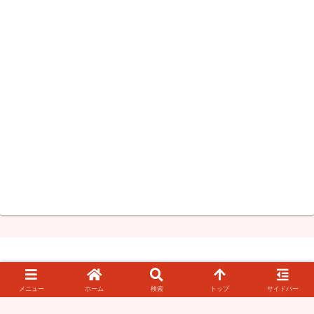
このブログについて
お問い合わせ・情報提供
メニュー
ホーム
検索
トップ
サイドバー
© 2008-2026 知らなきゃ絶対損するPCマル秘ワザ.