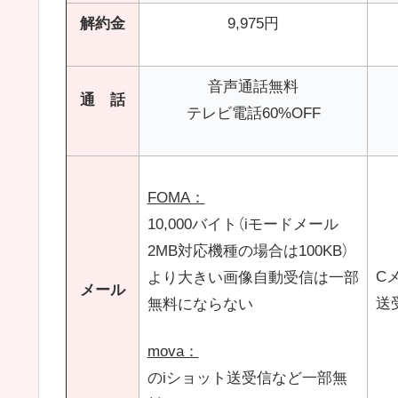
解約金
9,975円
音声通話無料
通 話
テレビ電話60%OFF
FOMA：
10,000バイト（iモードメール
2MB対応機種の場合は100KB）
C
より大きい画像自動受信は一部
メール
送
無料にならない
mova：
のiショット送受信など一部無