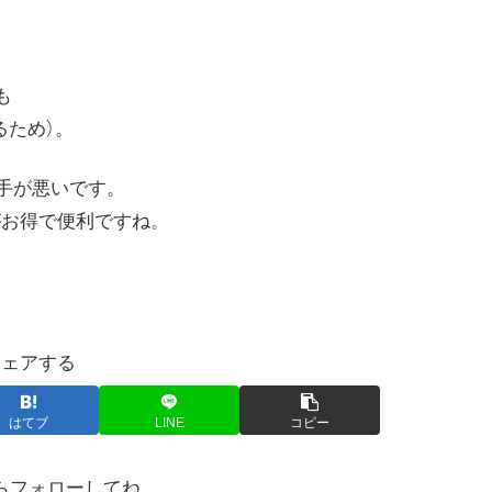
も
るため）。
い勝手が悪いです。
る方がお得で便利ですね。
シェアする
はてブ
LINE
コピー
らフォローしてね