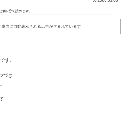
2008.03.03
は
約2分
で読めます。
記事内に自動表示される広告が含まれています
です。
つづき
。
て