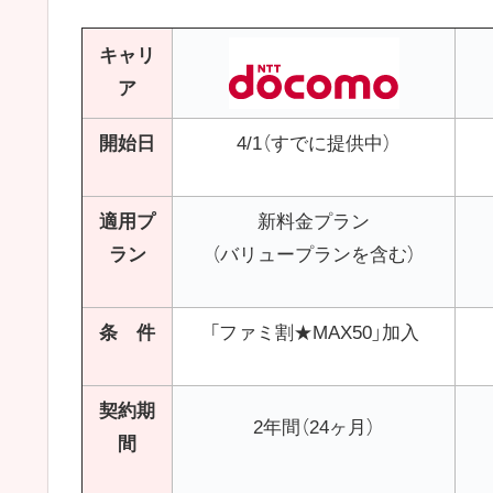
キャリ
ア
開始日
4/1（すでに提供中）
適用プ
新料金プラン
ラン
（バリュープランを含む）
条 件
「ファミ割★MAX50」加入
契約期
2年間（24ヶ月）
間